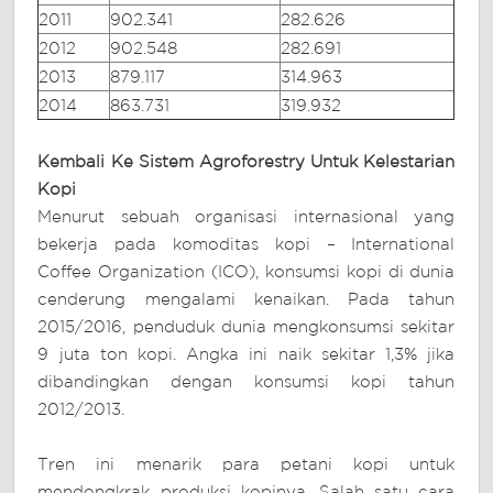
2011
902.341
282.626
2012
902.548
282.691
2013
879.117
314.963
2014
863.731
319.932
Kembali Ke Sistem Agroforestry Untuk Kelestarian
Kopi
Menurut sebuah organisasi internasional yang
bekerja pada komoditas kopi – International
Coffee Organization (ICO), konsumsi kopi di dunia
cenderung mengalami kenaikan. Pada tahun
2015/2016, penduduk dunia mengkonsumsi sekitar
9 juta ton kopi. Angka ini naik sekitar 1,3% jika
dibandingkan dengan konsumsi kopi tahun
2012/2013.
Tren ini menarik para petani kopi untuk
mendongkrak produksi kopinya. Salah satu cara