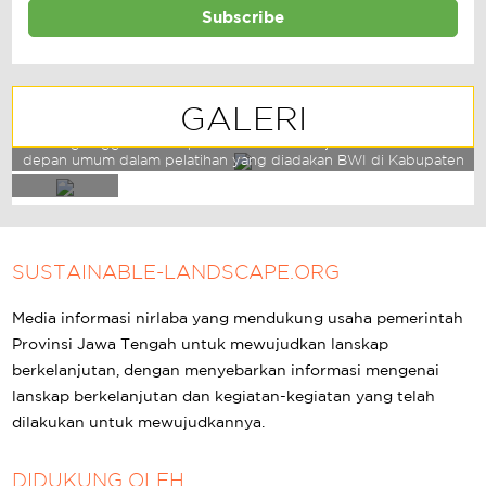
GALERI
Seorang anggota kelompok wanita tani belajar berbicara di
depan umum dalam pelatihan yang diadakan BWI di Kabupaten
Panen Padi
Sukoharjo
SUSTAINABLE-LANDSCAPE.ORG
Media informasi nirlaba yang mendukung usaha pemerintah
Provinsi Jawa Tengah untuk mewujudkan lanskap
berkelanjutan, dengan menyebarkan informasi mengenai
lanskap berkelanjutan dan kegiatan-kegiatan yang telah
dilakukan untuk mewujudkannya.
DIDUKUNG OLEH