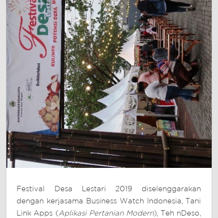
Festival Desa Lestari 2019 diselenggarakan
dengan kerjasama Business Watch Indonesia, Tani
Link Apps (
Aplikasi Pertanian Modern
), Teh nDeso,